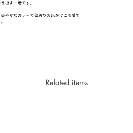
引き出す一着です。
く爽やかなカラーで普段やお出かけにも着て
す。
Related items