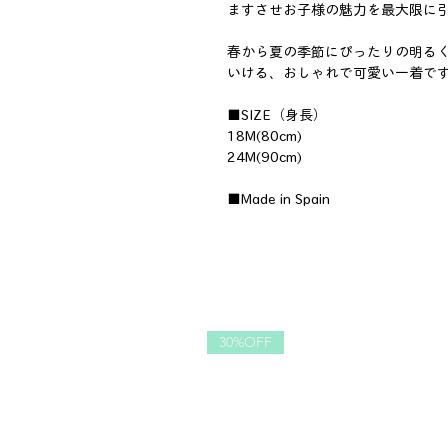
ますさせお子様の魅力を最大限に
春から夏の季節にぴったりの明る
いける、おしゃれで可愛い一着で
■SIZE（身長）
18M(80cm)
24M(90cm)
■Made in Spain
30%OFF