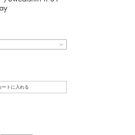
ay
セ
ー
ル
価
格
カートに入れる