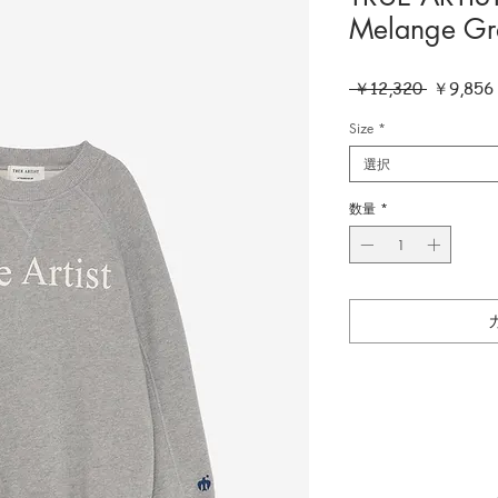
Melange Gr
通
 ￥12,320 
￥9,856
常
価
Size
*
格
選択
数量
*