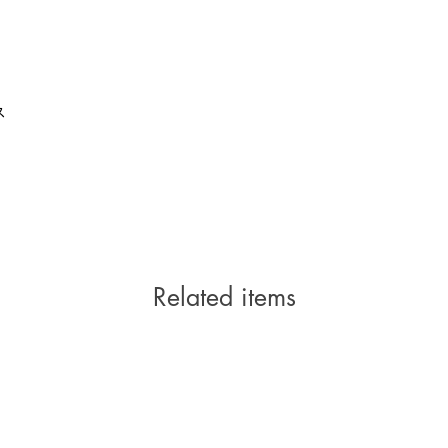
ス
Related items