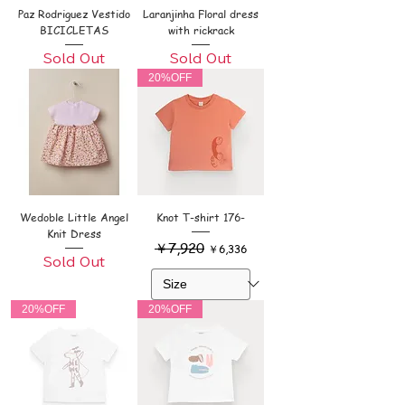
Paz Rodriguez Vestido
Laranjinha Floral dress
BICICLETAS
with rickrack
Sold Out
Sold Out
20%OFF
Wedoble Little Angel
Knot T-shirt 176-
Knit Dress
通常価格
￥7,920
セール価格
￥6,336
Sold Out
20%OFF
20%OFF