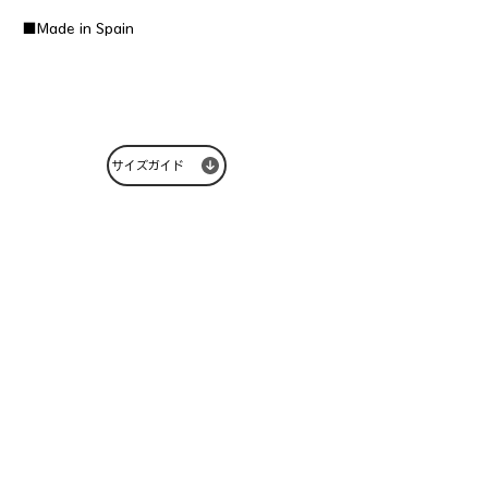
■Made in Spain
サイズガイド
Related items
30%OFF
20%OFF