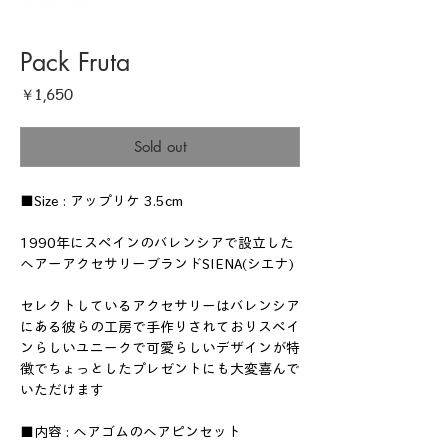
Pack Fruta
価
￥1,650
格
Sold out
■Size : アップリケ 3.5cm
1990年にスペインのバレンシアで設立した
ヘアーアクセサリーブランドSIENA(シエナ)
セレクトしているアクセサリーはバレンシア
にある彼らの工房で手作りされておりスペイ
ンらしいユニークで可愛らしいデザインが特
徴でちょっとしたプレゼントにも大変喜んで
いただけます
■内容 : ヘアゴムのヘアピンセット