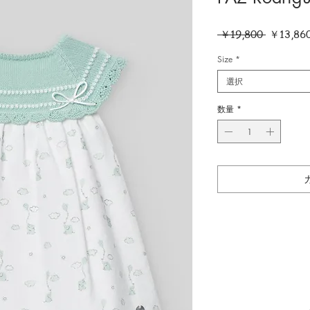
通
 ￥19,800 
￥13,86
常
価
Size
*
格
選択
数量
*